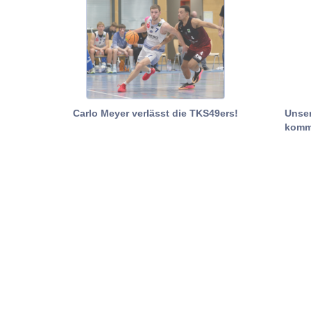
Carlo Meyer verlässt die TKS49ers!
Unser
komm
@tks49ers
Impressum
Datenschutz
Service