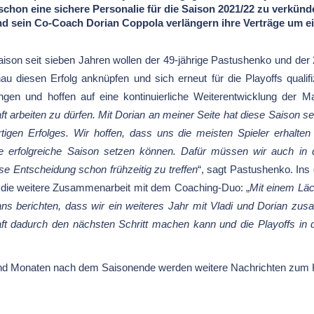
chon eine sichere Personalie für die Saison 2021/22 zu verkünd
d sein Co-Coach Dorian Coppola verlängern ihre Verträge um ein
aison seit sieben Jahren wollen der 49-jährige Pastushenko und der
 diesen Erfolg anknüpfen und sich erneut für die Playoffs qualifi
ingen und hoffen auf eine kontinuierliche Weiterentwicklung der M
t arbeiten zu dürfen. Mit Dorian an meiner Seite hat diese Saison s
igen Erfolges. Wir hoffen, dass uns die meisten Spieler erhalten
ere erfolgreiche Saison setzen können. Dafür müssen wir auch in
se Entscheidung schon frühzeitig zu treffen
“, sagt Pastushenko. Ins 
f die weitere Zusammenarbeit mit dem Coaching-Duo: „
Mit einem Läc
s berichten, dass wir ein weiteres Jahr mit Vladi und Dorian zu
ft dadurch den nächsten Schritt machen kann und die Playoffs in 
nd Monaten nach dem Saisonende werden weitere Nachrichten zum 