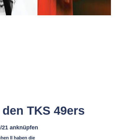
i den TKS 49ers
0/21 anknüpfen
hen ll haben die