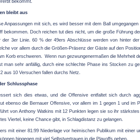
ererbt bekommt.
en bleibt aus
diese Anpassungen mit sich, es wird besser mit dem Ball umgegange
iff bekommen. Doch reichen tut dies nicht, um die große Führung de
ter der 3er Linie. 60 % der 49ers Abschlüsse werden von hinter de
lche vor allem durch die Größen-Präsenz der Gäste auf den Positio
 am Korb erschweren. Wenn nun gezwungenermaßen die Mehrheit der
t man sehr anfällig, durch eine schlechte Phase ins Stocken zu ge
2 aus 10 Versuchen fallen durchs Netz.
 der Schlussphase
ssert sich dies etwas, und die Offensive entfaltet sich durch 
 tut ebenso die Bernauer Offensive, vor allem im 1 gegen 1 und im Pi
ührt von Anthony Watkins mit 12 Punkten legen sie so ihr stärkstes 
tes Viertel, keine Chance gibt, in Schlagdistanz zu gelangen.
ers mit einer 81:99 Niederlage vor heimischen Publikum mit einer u
können hingegen mit viel Selbstvertrauen in die Playoffs gehen.