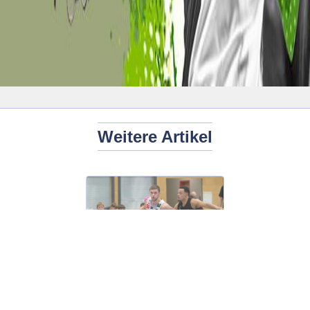
Weitere Artikel
Carlo Meyer verlässt die TKS49ers!
Unser
komm