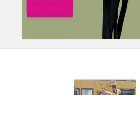
Die ersten News auf den großen
Positionen: Ben Faatz bleibt uns treu!