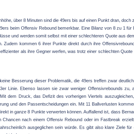
enhöhe, über 8 Minuten sind die 49ers bis auf einen Punkt dran, doch
9ers beim Offensiv Rebound bemerkbar. Eine Bilanz von 8 zu 1 für 
lüsse und werden somit selbst mit einer schlechteren Quote aus de
. Zudem kommen 6 ihrer Punkte direkt durch ihre Offensivreboun
 effizienter als ihre Gegner werfen, was trotz einer schlechten Quot
 keine Besserung dieser Problematik, die 49ers treffen zwar deutlic
r 3er Linie. Ebenso lassen sie zwar weniger Offensivrebounds zu, 
Mit dem Druck, das Defizit des vorherigen Viertels auszugleichen
hrung und den Passentscheidungen ein. Mit 11 Ballverlusten kommen
irekt in ganze 8 Punkte verwerten können. Auffallend ist, dass Bernau 
 Chancen nach einem Offensiv Rebound oder im Fastbreak erzielt, 
hrscheinlich ausgeglichen sein würde. Es gibt also klare Ziele für 