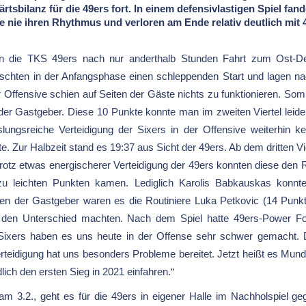
rtsbilanz für die 49ers fort. In einem defensivlastigen Spiel fand
e nie ihren Rhythmus und verloren am Ende relativ deutlich mit 4
 die TKS 49ers nach nur anderthalb Stunden Fahrt zum Ost-D
schten in der Anfangsphase einen schleppenden Start und lagen n
r Offensive schien auf Seiten der Gäste nichts zu funktionieren. So
der Gastgeber. Diese 10 Punkte konnte man im zweiten Viertel leid
ungsreiche Verteidigung der Sixers in der Offensive weiterhin 
te. Zur Halbzeit stand es 19:37 aus Sicht der 49ers. Ab dem dritten Vier
. Trotz etwas energischerer Verteidigung der 49ers konnten diese de
 zu leichten Punkten kamen. Lediglich Karolis Babkauskas konn
iten der Gastgeber waren es die Routiniere Luka Petkovic (14 Punkt
 den Unterschied machten. Nach dem Spiel hatte 49ers-Power Fo
 Sixers haben es uns heute in der Offense sehr schwer gemacht.
eidigung hat uns besonders Probleme bereitet. Jetzt heißt es Mun
ich den ersten Sieg in 2021 einfahren.“
am 3.2., geht es für die 49ers in eigener Halle im Nachholspiel g