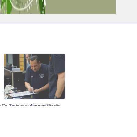
 Co-Trainer verlängert für die
ende Saison!