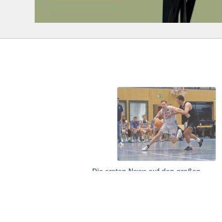
Die ersten News auf den großen
Positionen: Ben Faatz bleibt uns treu!