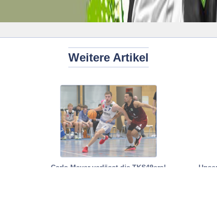
Weitere Artikel
Carlo Meyer verlässt die TKS49ers!
Unser
komm