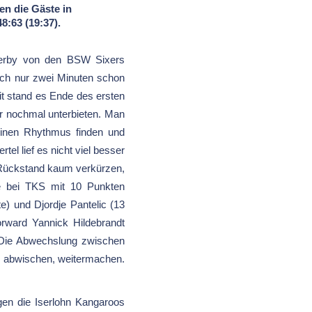
en die Gäste in
8:63 (19:37).
erby von den BSW Sixers
ach nur zwei Minuten schon
mit stand es Ende des ersten
er nochmal unterbieten. Man
keinen Rhythmus finden und
tel lief es nicht viel besser
n Rückstand kaum verkürzen,
te bei TKS mit 10 Punkten
e) und Djordje Pantelic (13
rward Yannick Hildebrandt
 Die Abwechslung zwischen
d abwischen, weitermachen.
egen die Iserlohn Kangaroos